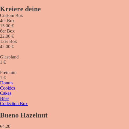
Kreiere deine
Custom Box
4er Box
15.00 €
6er Box
22.00 €
12er Box
42.00 €
Glaspfand
1 €
Premium
1 €
Donuts
Cookies
Cakes
Bites
Collection Box
Bueno Hazelnut
€
4,20